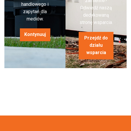
zamienne?
handlowego i
Odwiedź naszą
zapytań dla
dedykowaną
mediów.
stronę wsparcia.
Kontynuuj
Przejdź do
działu
wsparcia