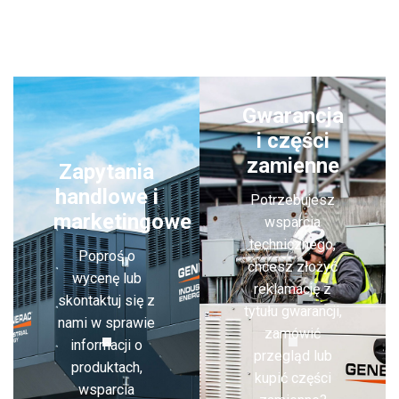
Gwarancja
i części
zamienne
Zapytania
handlowe i
Potrzebujesz
marketingowe
wsparcia
technicznego,
Poproś o
chcesz złożyć
wycenę lub
reklamację z
skontaktuj się z
tytułu gwarancji,
nami w sprawie
zamówić
informacji o
przegląd lub
produktach,
kupić części
wsparcia